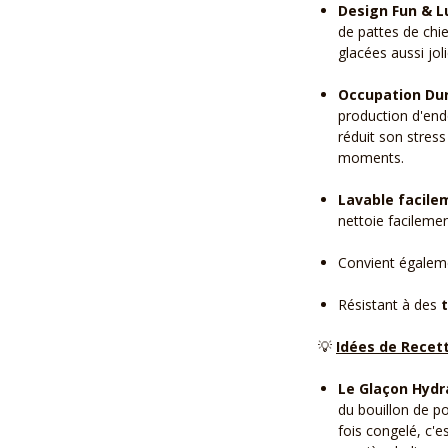
Design Fun & L
de pattes de chie
glacées aussi jol
Occupation Du
production d'endo
réduit son stres
moments.
Lavable facile
nettoie facileme
Convient égalem
Résistant à des
💡
Idées de Recet
Le Glaçon Hydr
du bouillon de po
fois congelé, c'e