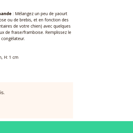
mande
: Mélangez un peu de yaourt
ose ou de brebis, et en fonction des
ntaires de votre chien) avec quelques
ux de fraise/framboise. Remplissez le
 congélateur.
cm, H: 1 cm
s.