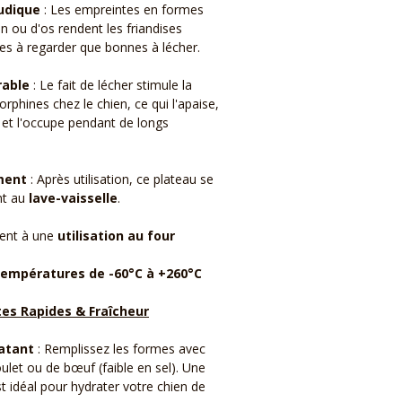
udique
: Les empreintes en formes
n ou d'os rendent les friandises
ies à regarder que bonnes à lécher.
rable
: Le fait de lécher stimule la
rphines chez le chien, ce qui l'apaise,
s et l'occupe pendant de longs
ment
: Après utilisation, ce plateau se
nt au
lave-vaisselle
.
ent à une
utilisation au four
températures de -60°C à +260°C
tes Rapides & Fraîcheur
atant
: Remplissez les formes avec
ulet ou de bœuf (faible en sel). Une
st idéal pour hydrater votre chien de