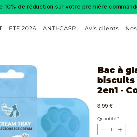
 de 10% de réduction sur votre première comm
T
ETE 2026
ANTI-GASPI
Avis clients
Nos
Bac à gl
biscuits
2en1 - C
Prix
8,99 €
Quantité
*