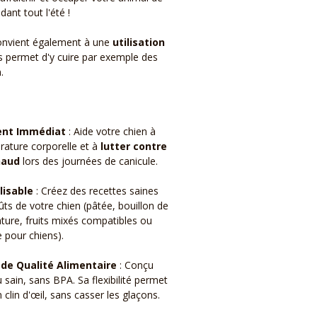
ant tout l'été !
convient également à une
utilisation
us permet d'y cuire par exemple des
.
ent Immédiat
: Aide votre chien à
rature corporelle et à
lutter contre
haud
lors des journées de canicule.
isable
: Créez des recettes saines
ts de votre chien (pâtée, bouillon de
ature, fruits mixés compatibles ou
 pour chiens).
 de Qualité Alimentaire
: Conçu
sain, sans BPA. Sa flexibilité permet
lin d'œil, sans casser les glaçons.