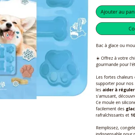
Ajouter au pan
Co
Bac à glace ou moul
☀️ Offrez à votre ch
gourmande pour l'ét
Les fortes chaleurs e
supporter pour nos
les
aider à régule
s'amusant, découvre
Ce moule en silicon
facilement des
glac
rafraîchissants et
1
Remplissez, congelez
indispensable pour r