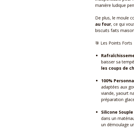
manière ludique pend
De plus, le moule 
au four
, ce qui vo
biscuits faits maison
🎯 Les Points Forts
Rafraîchissem
baisser sa tempé
les coups de c
100% Personnal
adaptées aux goû
viande, yaourt n
préparation glace
Silicone Souple
dans un matériau 
un démoulage un c