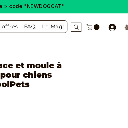
ande > code "NEWDOGCAT"
 offres
FAQ
Le Mag'
ace et moule à
 pour chiens
oolPets