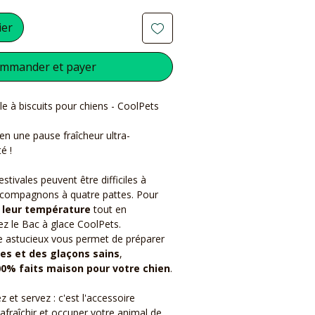
ier
mmander et payer
e à biscuits pour chiens - CoolPets
ien une pause fraîcheur ultra-
é !
stivales peuvent être difficiles à
 compagnons à quatre pattes. Pour
r leur température
tout en
z le Bac à glace CoolPets.
e astucieux vous permet de préparer
es et des glaçons sains
,
00% faits maison pour votre chien
.
 et servez : c'est l'accessoire
afraîchir et occuper votre animal de