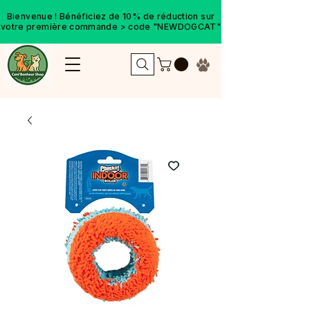
Bienvenue ! Bénéficiez de 10% de réduction sur
votre première commande > code "NEWDOGCAT"