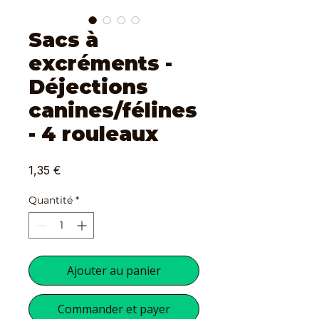
Sacs à
excréments -
Déjections
canines/félines
- 4 rouleaux
Prix
1,35 €
Quantité
*
Ajouter au panier
Commander et payer