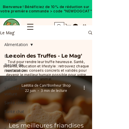
Bienvenue ! Bénéficiez de 10% de réduction sur
votre première commande > code "NEWDOGCAT"
Le Mag'
Alimentation
Le coin des Truffes - Le Mag'
BLOG
Tout pour rendre leur truffe heureuse. Santé,
Besoin de
sécurité, éducation et lifestyle : retrouvez chaque
mastication
semaine des conseils concrets et validés pour
devenir le meilleur humain possible pour votre
Balade
animal.
Laëtitia de Cani'Bonheur Shop
Sécurité en
22 juin
3 min de lecture
voiture
Santé chien
Santé chat
Législation
Les meilleures friandises