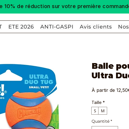
 de 10% de réduction sur votre première comm
T
ETE 2026
ANTI-GASPI
Avis clients
Nos
Balle po
Ultra Du
À partir de
12,50
Taille
*
S
M
Quantité
*