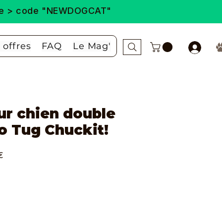
ande > code "NEWDOGCAT"
 offres
FAQ
Le Mag'
ur chien double
o Tug Chuckit!
Prix
€
promotionnel