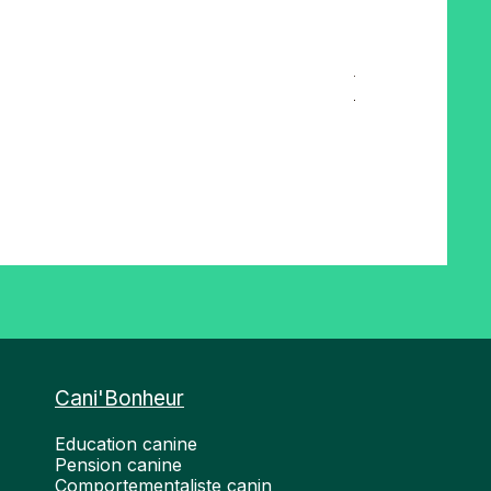
Tendon de bœuf B
Prix
10,90 €
Cani'Bonheur
Education canine
Pension canine
Comportementaliste canin