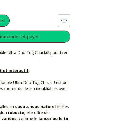
ier
mmander et payer
ble Ultra Duo Tug Chuckit! pour tirer
t et interactif
 double Ultra Duo Tug Chuckit! est un
des moments de jeu inoubliables avec
alles en
caoutchouc naturel
reliées
nylon
robuste,
elle offre des
u variées
, comme le
lancer ou le tir