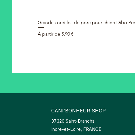
Grandes oreilles de porc pour chien Dibo P
Prix promotionnel
À partir de
5,90 €
CANI'BONHEUR SHOP
37320 Saint-Branchs
Indre-et-Loire, FRANCE​​