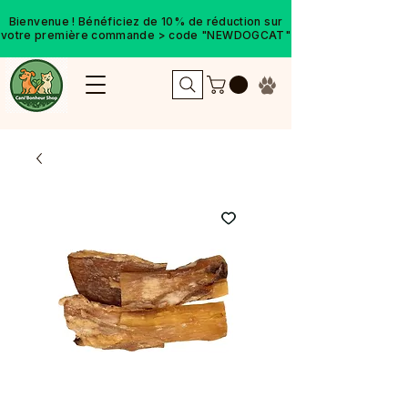
Bienvenue ! Bénéficiez de 10% de réduction sur
votre première commande > code "NEWDOGCAT"