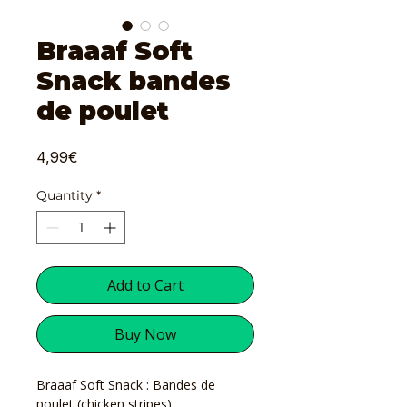
Braaaf Soft
Snack bandes
de poulet
Price
4,99€
Quantity
*
Add to Cart
Buy Now
Braaaf Soft Snack : Bandes de
poulet (chicken stripes)