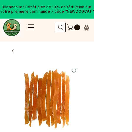
Bienvenue ! Bénéficiez de 10% de réduction sur
votre première commande > code "NEWDOGCAT"