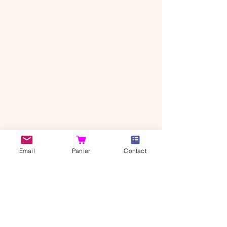
CANI'BONHEUR SHOP
Email
Panier
Contact
37320 Saint-Branchs
Indre-et-Loire, FRANCE​​
© 2026 Cani'Bonheur
Shop
Notre histoire
Contact
Livraison et retour
Politique de
Mentions légales