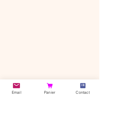
CANI'BONHEUR SHOP
Email
Panier
Contact
37320 Saint-Branchs
Indre-et-Loire, FRANCE​​
© 2026 Cani'Bonheur
Shop
Notre histoire
Contact
Livraison et retour
Politique de
Mentions légales