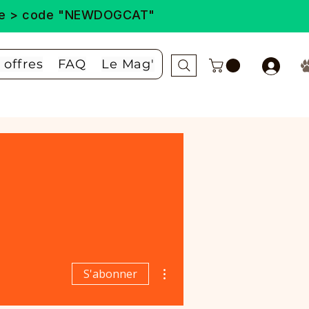
ande > code "NEWDOGCAT"
 offres
FAQ
Le Mag'
Plus d'actions
S'abonner