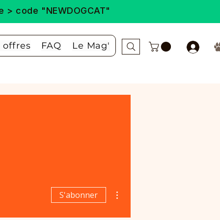
ande > code "NEWDOGCAT"
 offres
FAQ
Le Mag'
Plus d'actions
S'abonner