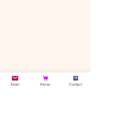
CANI'BONHEUR SHOP
Email
Panier
Contact
37320 Saint-Branchs
Indre-et-Loire, FRANCE​​
© 2026 Cani'Bonheur
Shop
Notre histoire
Contact
Livraison et retour
Politique de
Mentions légales