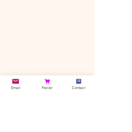
CANI'BONHEUR SHOP
Email
Panier
Contact
37320 Saint-Branchs
Indre-et-Loire, FRANCE​​
© 2026 Cani'Bonheur
Shop
Notre histoire
Contact
Livraison et retour
Politique de
Mentions légales