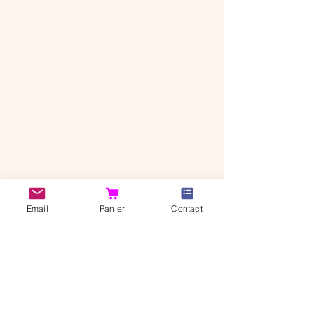
CANI'BONHEUR SHOP
Email
Panier
Contact
37320 Saint-Branchs
Indre-et-Loire, FRANCE​​
© 2026 Cani'Bonheur
Shop
Notre histoire
Contact
Livraison et retour
Politique de
Mentions légales