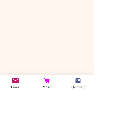
CANI'BONHEUR SHOP
Email
Panier
Contact
37320 Saint-Branchs
Indre-et-Loire, FRANCE​​
© 2026 Cani'Bonheur
Shop
Notre histoire
Contact
Livraison et retour
Politique de
Mentions légales