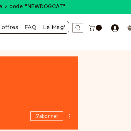
ande > code "NEWDOGCAT"
 offres
FAQ
Le Mag'
Plus d'actions
S'abonner