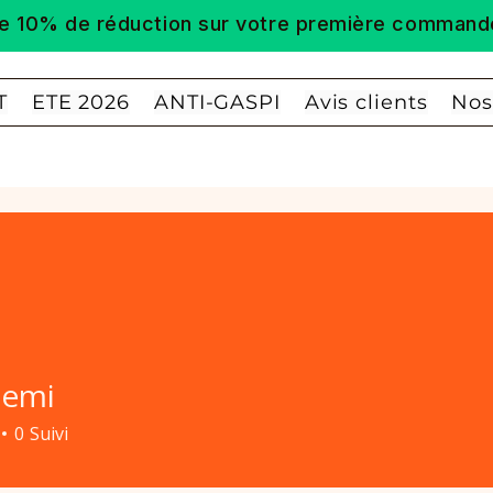
 de 10% de réduction sur votre première comm
T
ETE 2026
ANTI-GASPI
Avis clients
Nos
bemi
0
Suivi