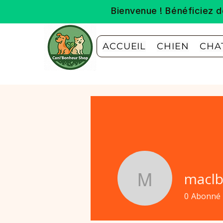
Bienvenue ! Bénéficiez
ACCUEIL
CHIEN
CHA
macl
maclbemi
0
Abonné